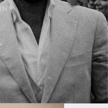
INI
is