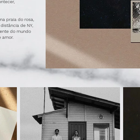
ntecer,
na praia do rosa,
distância de NY,
 gente do mundo
e amor.