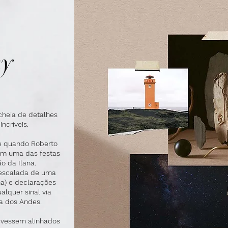
ky
 cheia de detalhes
ncríveis.
 e quando Roberto
em uma das festas
 da Ilana.
a escalada de uma
a) e declarações
lquer sinal via
ra dos Andes.
ivessem alinhados