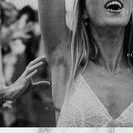
ILAN
v