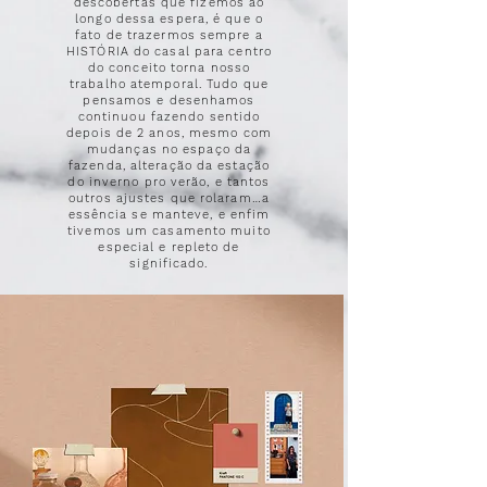
descobertas que fizemos ao
longo dessa espera, é que o
fato de trazermos sempre a
HISTÓRIA do casal para centro
do conceito torna nosso
trabalho atemporal. Tudo que
pensamos e desenhamos
continuou fazendo sentido
depois de 2 anos, mesmo com
mudanças no espaço da
fazenda, alteração da estação
do inverno pro verão, e tantos
outros ajustes que rolaram…a
essência se manteve, e enfim
tivemos um casamento muito
especial e repleto de
significado.