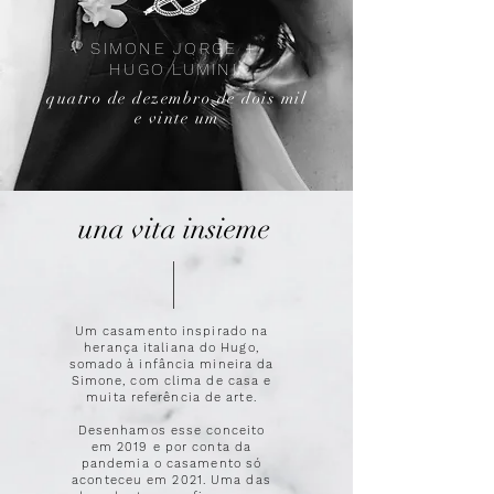
SIMONE JORGE +
HUGO LUMINI
quatro de dezembro de dois mil
e vinte um
una vita insieme
Um casamento inspirado na
herança italiana do Hugo,
somado à infância mineira da
Simone, com clima de casa e
muita referência de arte.
Desenhamos esse conceito
em 2019 e por conta da
pandemia o casamento só
aconteceu em 2021. Uma das