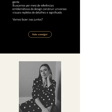
gente.
Buscamos por meio de referências
emblemáticas do design construir universos
visuais repletos de detalhes e significado.
Vamos fazer isso juntos?
fale comigo!