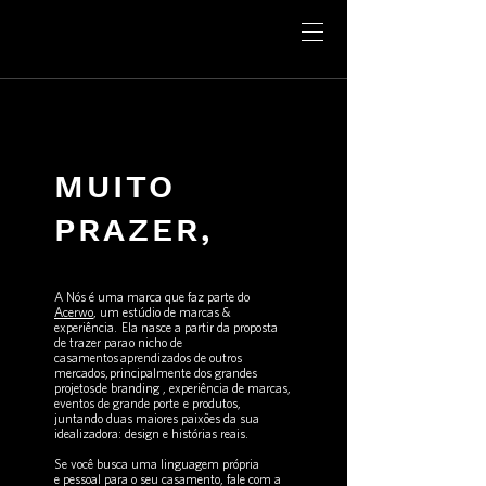
MUITO
PRAZER,
A Nós é uma marca que faz parte do
Acerwo
, um estúdio de marcas &
experiência. Ela nasce a partir da proposta
de trazer para
o nicho de
casamento
s
aprendizados de outros
mercados,
p
rincipalmente dos grandes
projetos
de branding , experiência de marcas,
eventos de grande porte e produtos,
juntando duas maiores paixões da sua
idealizadora: design e histórias reais.
Se você busca uma linguagem própria
e pessoal para o seu casamento, fale com a